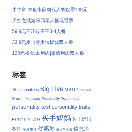
牛牛章·章鱼水煎肉双人餐仅需148元
天空之城游乐园单人畅玩通票
59.9元三江饺子王3-4人餐
33.9元麦当劳麦辣板烧双人餐
123元权金城·烤肉|超值烤肉双人餐
标签
Big Five
MBTI
16 personalities
Personal
Growth
Personality Psychology
Personality
personality test
personality traits
买手妈妈
买手妈妈
Personality Types
优惠券
信息流
教程
享库生活
侠侣亲子游