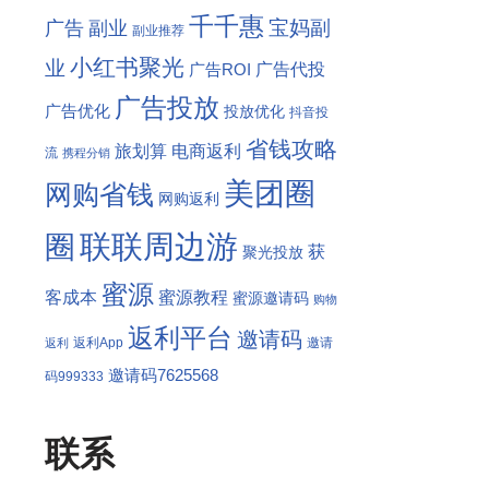
千千惠
宝妈副
广告
副业
副业推荐
小红书聚光
业
广告代投
广告ROI
广告投放
广告优化
投放优化
抖音投
省钱攻略
旅划算
电商返利
流
携程分销
美团圈
网购省钱
网购返利
联联周边游
圈
获
聚光投放
蜜源
客成本
蜜源教程
蜜源邀请码
购物
返利平台
邀请码
返利App
邀请
返利
邀请码7625568
码999333
联系