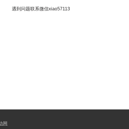
遇到问题联系微信xiao57113
动网