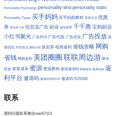
Personality
personality test
personality traits
Personality Psychology
买手妈妈
优惠
买手妈妈教程
Personality Types
享库生活
千千惠
券
宝妈副业
信息流广告
副业
副业推荐
侠侣亲子游
广告投放
小红书聚光
广告代投
广告ROI
广告优化
投
网购
省钱攻略
旅划算
电商返利
放优化
抖音投流
携程分销
联联周边游
美团圈圈
省钱
网购返利
聚光
返
蜜源
获客成本
蜜源教程
投放
蜜源邀请码
返利App
购物返利
利平台
邀请码
邀请码7625568
邀请码999333
联系
遇到问题联系微信xiao57113