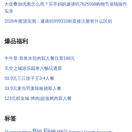
大促叠加优惠怎么用？买手妈妈邀请码7625568购物节省钱操作
实录
2026年蜜源实测：邀请码999333和直接注册有什么区别
爆品福利
牛牛章·章鱼水煎肉双人餐仅需148元
天空之城游乐园单人畅玩通票
59.9元三江饺子王3-4人餐
33.9元麦当劳麦辣板烧双人餐
123元权金城·烤肉|超值烤肉双人餐
标签
Big Five
MBTI
16 personalities
Personal Growth