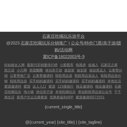
石家庄吃喝玩乐游平台
@2023
石家庄吃喝玩乐分销推广
|
公众号/特价门票/亲子游/团
购/活动网
冀ICP备16022003号-9
好姑娘女人网
最新汽车销量排行榜
小新图库
电视虎
临城人
石家庄之家
西兰花
小六网
美团圈圈
侠侣亲子游
旅划算
旅划算
旅划算达人
云客赞分
销
云客赞推广员
云客赞邀请码
联联周边游
联联周边游达人
联联周边游分
销
联联周边游
买手妈妈邀请码
买手妈妈邀请码
买手妈妈邀请码
本地生活
蜜源邀请码
蜜源
达人入口
蜜源
123微旅行
桃朵邀请码
桃朵邀请码
石家
庄吃喝玩乐
淘小铺
侠侣亲子游
本地吃喝玩乐
类似联联周边游公众号
千千
惠生活
新用户怎么注册蜜源
优惠券返利APP
蜜源邀请码572551
{current_single_title}
@{current_year}
{site_title}
|
{site_tagline}