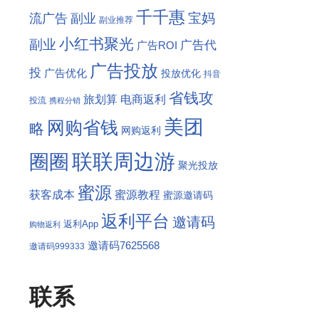
千千惠
宝妈
流广告
副业
副业推荐
小红书聚光
副业
广告代
广告ROI
广告投放
投
广告优化
投放优化
抖音
省钱攻
旅划算
电商返利
投流
携程分销
美团
网购省钱
略
网购返利
联联周边游
圈圈
聚光投放
蜜源
获客成本
蜜源教程
蜜源邀请码
返利平台
邀请码
返利App
购物返利
邀请码7625568
邀请码999333
联系