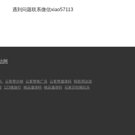
遇到问题联系微信xiao57113
动网
人
云客赞分销
云客赞推广员
云客赞邀请码
联联周边游
源
123微旅行
桃朵邀请码
桃朵邀请码
石家庄吃喝玩乐