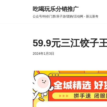
吃喝玩乐分销推广
跳
公众号/特价门票/亲子游/团购/活动网 - 新云新奇
至
正
文
59.9元三江饺子王
2024年1月3日