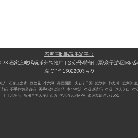
石家庄吃喝玩乐游平台
023
石家庄吃喝玩乐分销推广
|
公众号/特价门票/亲子游/团购/活
冀ICP备16022003号-9
城人
石家庄之家
西兰花
小六网
美团圈圈
侠侣亲子游
旅划算
旅划算
旅划算达
邀请码
买手妈妈邀请码
买手妈妈邀请码
本地生活
蜜源邀请码
蜜源
达人入口
蜜
号
千千惠生活
新用户怎么注册蜜源
优惠券返利APP
蜜源邀请码572551