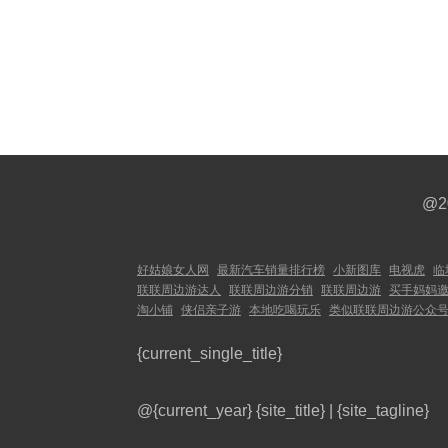
@2
好姑娘女人网
最新汽车销量排行榜
小新图库
电视虎
临
联联周边游达人
联联周边游分销
联联周边游
买手妈妈
淘小铺
侠侣亲子游
本地吃喝玩乐
类似联联周边游公众
{current_single_title}
@{current_year}
{site_title}
|
{site_tagline}