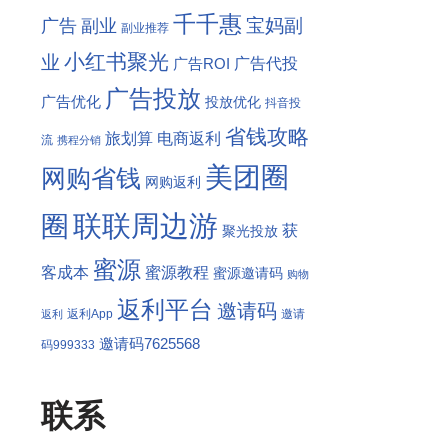
千千惠
宝妈副
广告
副业
副业推荐
小红书聚光
业
广告代投
广告ROI
广告投放
广告优化
投放优化
抖音投
省钱攻略
旅划算
电商返利
流
携程分销
美团圈
网购省钱
网购返利
联联周边游
圈
获
聚光投放
蜜源
客成本
蜜源教程
蜜源邀请码
购物
返利平台
邀请码
返利App
邀请
返利
邀请码7625568
码999333
联系