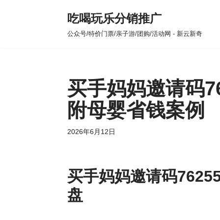
吃喝玩乐分销推广
跳
公众号/特价门票/亲子游/团购/活动网 - 新云新奇
至
正
文
买手妈妈邀请码76
附母婴省钱案例
2026年6月12日
买手妈妈邀请码7625
盘