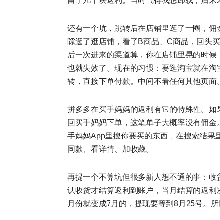
留了几十块返利。当时气得我想卸载，后来
还有一个坑，跳转后在店铺里逛了一圈，佣金
隙逛了逛店铺，看了B商品、C商品，回头买
后一次进来的渠道算，你在店铺里晃的时候
也就失效了。现在的习惯：要逛淘宝就在淘
转，直接下单付款。中间不看任何其他页面
拼多多在买手妈妈的返利有它的特殊性。如果
回买手妈妈下单，这笔单子大概率没有佣金。
手妈妈App里搜你要买的东西，在搜索结果
同款、看详情、加收藏。
再提一个不算坑但很多新人想不通的事：收
认收货才结算返利到账户，当月结算的返利次
月份就变成7月的，提现要等到8月25号。