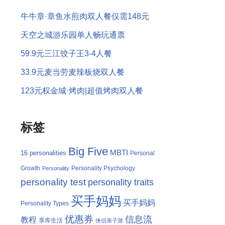
牛牛章·章鱼水煎肉双人餐仅需148元
天空之城游乐园单人畅玩通票
59.9元三江饺子王3-4人餐
33.9元麦当劳麦辣板烧双人餐
123元权金城·烤肉|超值烤肉双人餐
标签
Big Five
MBTI
16 personalities
Personal
Growth
Personality Psychology
Personality
personality test
personality traits
买手妈妈
买手妈妈
Personality Types
优惠券
信息流
教程
享库生活
侠侣亲子游