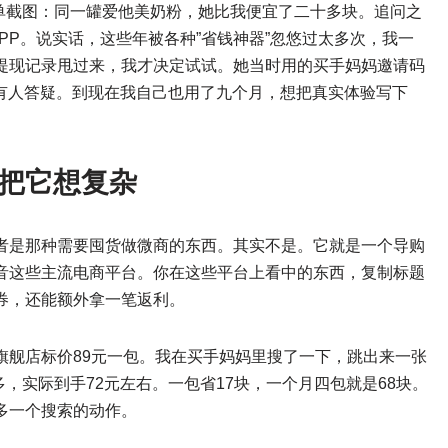
订单截图：同一罐爱他美奶粉，她比我便宜了二十多块。追问之
PP。说实话，这些年被各种”省钱神器”忽悠过太多次，我一
提现记录甩过来，我才决定试试。她当时用的买手妈妈邀请码
问题有人答疑。到现在我自己也用了九个月，想把真实体验写下
把它想复杂
者是那种需要囤货做微商的东西。其实不是。它就是一个导购
音这些主流电商平台。你在这些平台上看中的东西，复制标题
券，还能额外拿一笔返利。
旗舰店标价89元一包。我在买手妈妈里搜了一下，跳出来一张
多，实际到手72元左右。一包省17块，一个月四包就是68块。
多一个搜索的动作。