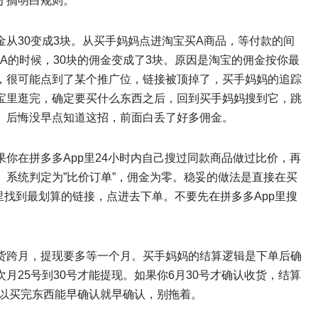
才搞明白规则。
从30变成3块。从买手妈妈点进淘宝买A商品，等付款的间
A的时候，30块的佣金变成了3块。原因是淘宝的佣金按你最
，很可能点到了某个推广位，链接被顶掉了，买手妈妈的追踪
宝里逛完，确定要买什么东西之后，回到买手妈妈搜到它，跳
。后悔没早点知道这招，前面白丢了好多佣金。
你在拼多多App里24小时内自己搜过同款商品做过比价，再
系统判定为”比价订单”，佣金为零。稳妥的做法是直接在买
里找到最划算的链接，点进去下单。不要先在拼多多App里搜
货跨月，提现要多等一个月。买手妈妈的结算逻辑是下单后确
月25号到30号才能提现。如果你6月30号才确认收货，结算
所以买完东西能早确认就早确认，别拖着。