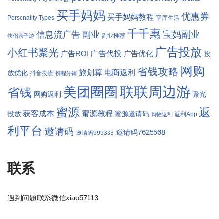
买手妈妈
优惠券
买手妈妈教程
Personality Types
享库生活
千千惠
宝妈副业
信息流广告
副业
副业推荐
侠侣亲子游
广告投放
小红书聚光
广告代投
广告ROI
广告优化
投
网购
省钱攻略
旅划算
电商返利
放优化
抖音投流
携程分销
联联周边游
美团圈圈
省钱
网购返利
聚光
返
蜜源
获客成本
蜜源教程
投放
蜜源邀请码
返利App
购物返利
利平台
邀请码
邀请码7625568
邀请码999333
联系
遇到问题联系微信xiao57113