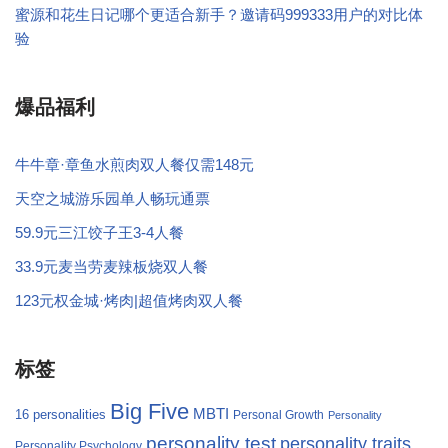
蜜源和花生日记哪个更适合新手？邀请码999333用户的对比体
验
爆品福利
牛牛章·章鱼水煎肉双人餐仅需148元
天空之城游乐园单人畅玩通票
59.9元三江饺子王3-4人餐
33.9元麦当劳麦辣板烧双人餐
123元权金城·烤肉|超值烤肉双人餐
标签
Big Five
MBTI
16 personalities
Personal Growth
Personality
personality test
personality traits
Personality Psychology