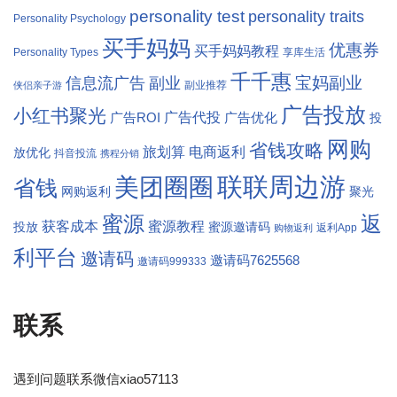
personality test
personality traits
Personality Psychology
买手妈妈
优惠券
买手妈妈教程
Personality Types
享库生活
千千惠
宝妈副业
信息流广告
副业
副业推荐
侠侣亲子游
广告投放
小红书聚光
广告代投
广告ROI
广告优化
投
网购
省钱攻略
旅划算
电商返利
放优化
抖音投流
携程分销
联联周边游
美团圈圈
省钱
网购返利
聚光
返
蜜源
获客成本
蜜源教程
投放
蜜源邀请码
返利App
购物返利
利平台
邀请码
邀请码7625568
邀请码999333
联系
遇到问题联系微信xiao57113