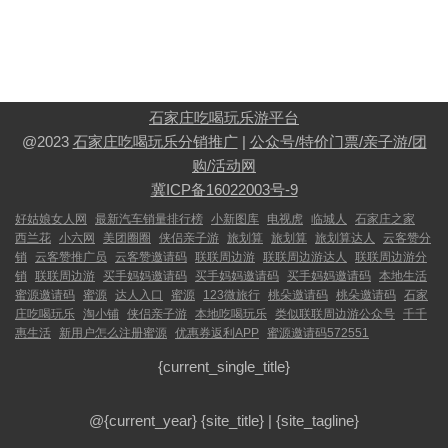
石家庄吃喝玩乐游平台
@2023
石家庄吃喝玩乐分销推广
|
公众号/特价门票/亲子游/团
购/活动网
冀ICP备16022003号-9
好姑娘女人网
最新汽车销量排行榜
小新图库
电视虎
临城人
石家庄之家
西兰花
小六网
美团圈圈
侠侣亲子游
旅划算
旅划算
旅划算达人
云客赞分
销
云客赞推广员
云客赞邀请码
联联周边游
联联周边游达人
联联周边游分
销
联联周边游
买手妈妈邀请码
买手妈妈邀请码
买手妈妈邀请码
本地生活
蜜源邀请码
蜜源
达人入口
蜜源
123微旅行
桃朵邀请码
桃朵邀请码
石家
庄吃喝玩乐
淘小铺
侠侣亲子游
本地吃喝玩乐
类似联联周边游公众号
千千
惠生活
新用户怎么注册蜜源
优惠券返利APP
蜜源邀请码572551
{current_single_title}
@{current_year}
{site_title}
|
{site_tagline}