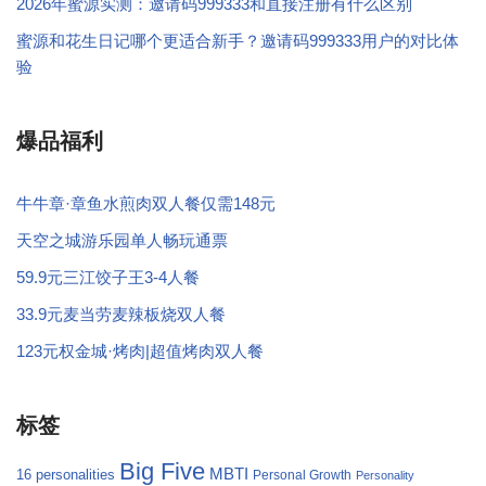
2026年蜜源实测：邀请码999333和直接注册有什么区别
蜜源和花生日记哪个更适合新手？邀请码999333用户的对比体
验
爆品福利
牛牛章·章鱼水煎肉双人餐仅需148元
天空之城游乐园单人畅玩通票
59.9元三江饺子王3-4人餐
33.9元麦当劳麦辣板烧双人餐
123元权金城·烤肉|超值烤肉双人餐
标签
Big Five
MBTI
16 personalities
Personal Growth
Personality