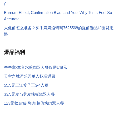
白
Barnum Effect, Confirmation Bias, and You: Why Tests Feel So
Accurate
大促前怎么准备？买手妈妈邀请码7625568的提前选品和囤货思
路
爆品福利
牛牛章·章鱼水煎肉双人餐仅需148元
天空之城游乐园单人畅玩通票
59.9元三江饺子王3-4人餐
33.9元麦当劳麦辣板烧双人餐
123元权金城·烤肉|超值烤肉双人餐