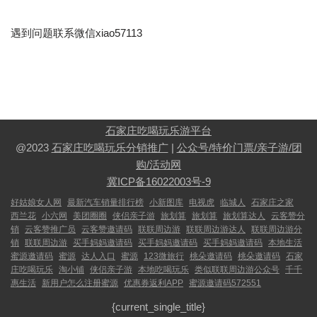
遇到问题联系微信xiao57113
石家庄吃喝玩乐游平台
@2023
石家庄吃喝玩乐分销推广
|
公众号/特价门票/亲子游/团
购/活动网
冀ICP备16022003号-9
好姑娘女人网
最新汽车销量排行榜
小新图库
电视虎
临城人
石家庄之家
西兰花
小六网
美团圈圈
侠侣亲子游
旅划算
旅划算
旅划算达人
云客赞分
销
云客赞推广员
云客赞邀请码
联联周边游
联联周边游达人
联联周边游分
销
联联周边游
买手妈妈邀请码
买手妈妈邀请码
买手妈妈邀请码
本地生活
蜜源邀请码
蜜源
达人入口
蜜源
123微旅行
桃朵邀请码
桃朵邀请码
石家
庄吃喝玩乐
淘小铺
侠侣亲子游
本地吃喝玩乐
类似联联周边游公众号
千千
惠生活
新用户怎么注册蜜源
优惠券返利APP
蜜源邀请码572551
{current_single_title}