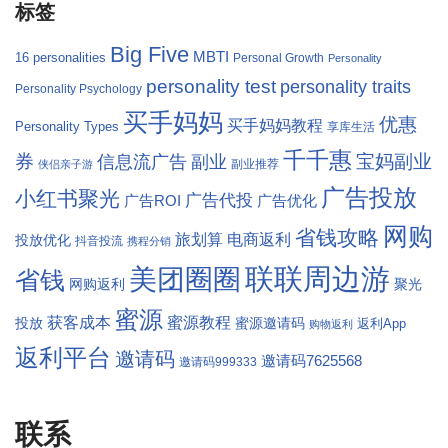
标签
Big Five
MBTI
16 personalities
Personal Growth
Personality
personality test
personality traits
Personality Psychology
买手妈妈
优惠
买手妈妈教程
Personality Types
享库生活
千千惠
券
宝妈副业
信息流广告
副业
副业推荐
侠侣亲子游
广告投放
小红书聚光
广告代投
广告ROI
广告优化
网购
省钱攻略
旅划算
电商返利
投放优化
抖音投流
携程分销
联联周边游
美团圈圈
省钱
网购返利
聚光
蜜源
获客成本
蜜源教程
蜜源邀请码
投放
返利App
购物返利
返利平台
邀请码
邀请码7625568
邀请码999333
联系