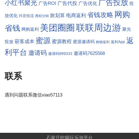
广告投放
小红书聚光
广告代投
广告ROI
广告优化
投
网购
省钱攻略
旅划算
电商返利
放优化
抖音投流
携程分销
联联周边游
美团圈圈
省钱
网购返利
聚光
返
蜜源
获客成本
蜜源教程
投放
蜜源邀请码
返利App
购物返利
利平台
邀请码
邀请码7625568
邀请码999333
联系
遇到问题联系微信xiao57113
石家庄吃喝玩乐游平台