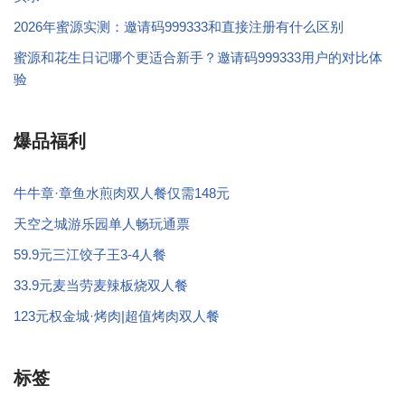
2026年蜜源实测：邀请码999333和直接注册有什么区别
蜜源和花生日记哪个更适合新手？邀请码999333用户的对比体
验
爆品福利
牛牛章·章鱼水煎肉双人餐仅需148元
天空之城游乐园单人畅玩通票
59.9元三江饺子王3-4人餐
33.9元麦当劳麦辣板烧双人餐
123元权金城·烤肉|超值烤肉双人餐
标签