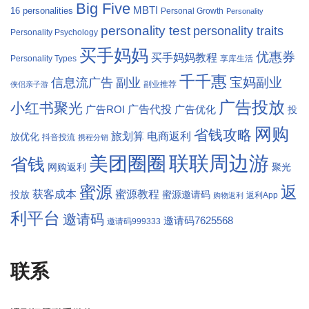
Big Five
MBTI
16 personalities
Personal Growth
Personality
personality test
personality traits
Personality Psychology
买手妈妈
优惠券
买手妈妈教程
Personality Types
享库生活
千千惠
宝妈副业
信息流广告
副业
副业推荐
侠侣亲子游
广告投放
小红书聚光
广告代投
广告ROI
广告优化
投
网购
省钱攻略
旅划算
电商返利
放优化
抖音投流
携程分销
联联周边游
美团圈圈
省钱
网购返利
聚光
返
蜜源
获客成本
蜜源教程
投放
蜜源邀请码
返利App
购物返利
利平台
邀请码
邀请码7625568
邀请码999333
联系