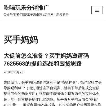
吃喝玩乐分销推广
跳
公众号/特价门票/亲子游/团购/活动网 - 新云新奇
至
正
文
买手妈妈
大促前怎么准备？买手妈妈邀请码
7625568的提前选品和囤货思路
2026年8月7日
先给结论：买手妈妈邀请码返利不是”省钱神器”，操作纪律才是
导购返利APP（指先通过该平台领券、跳转下单后按成交金额
获得佣金的购物应用）到底能不能省钱？我近两年的实际体会
是：能，但前提是操作纪律到位。新手首月平均反而会”多花”
40-50元——据返利网2025年报告，约68%的用户曾因误操作导