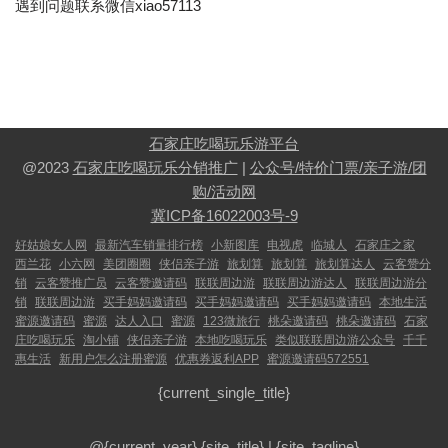
遇到问题联系微信xiao57113
石家庄吃喝玩乐游平台
@2023
石家庄吃喝玩乐分销推广
|
公众号/特价门票/亲子游/团
购/活动网
冀ICP备16022003号-9
好姑娘女人网
最新汽车销量排行榜
小新图库
电视虎
临城人
石家庄之家
西兰花
小六网
美团圈圈
侠侣亲子游
旅划算
旅划算
旅划算达人
云客赞分
销
云客赞推广员
云客赞邀请码
联联周边游
联联周边游达人
联联周边游分
销
联联周边游
买手妈妈邀请码
买手妈妈邀请码
买手妈妈邀请码
本地生活
蜜源邀请码
蜜源
达人入口
蜜源
123微旅行
桃朵邀请码
桃朵邀请码
石家
庄吃喝玩乐
淘小铺
侠侣亲子游
本地吃喝玩乐
类似联联周边游公众号
千千
惠生活
新用户怎么注册蜜源
优惠券返利APP
蜜源邀请码572551
{current_single_title}
@{current_year}
{site_title}
|
{site_tagline}