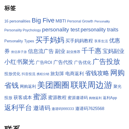
标签
Big Five
MBTI
16 personalities
Personal Growth
Personality
personality test
personality traits
Personality Psychology
买手妈妈
优惠
买手妈妈教程
Personality Types
享库生活
千千惠
券
宝妈副业
信息流广告
副业
副业推荐
侠侣亲子游
广告投放
小红书聚光
广告代投
广告ROI
广告优化
网购
省钱攻略
旅划算
电商返利
投放优化
抖音投流
携程分销
联联周边游
美团圈圈
省钱
网购返利
聚光
蜜源
获客成本
蜜源教程
蜜源邀请码
投放
返利App
购物返利
返利平台
邀请码
邀请码7625568
邀请码999333