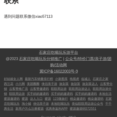
联系
遇到问题联系微信xiao57113
石家庄吃喝玩乐游平台
@2023
石家庄吃喝玩乐分销推广
|
公众号/特价门票/亲子游/团
购/活动网
冀ICP备16022003号-9
好姑娘女人网
最新汽车销量排行榜
小新图库
电视虎
临城人
石家庄之家
西兰花
小六网
美团圈圈
侠侣亲子游
旅划算
旅划算
旅划算达人
云客赞分
销
云客赞推广员
云客赞邀请码
联联周边游
联联周边游达人
联联周边游分
销
联联周边游
买手妈妈邀请码
买手妈妈邀请码
买手妈妈邀请码
本地生活
蜜源邀请码
蜜源
达人入口
蜜源
123微旅行
桃朵邀请码
桃朵邀请码
石家
庄吃喝玩乐
淘小铺
侠侣亲子游
本地吃喝玩乐
类似联联周边游公众号
千千
惠生活
新用户怎么注册蜜源
优惠券返利APP
蜜源邀请码572551