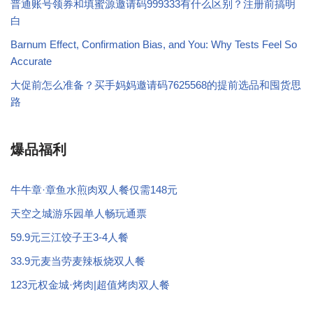
普通账号领券和填蜜源邀请码999333有什么区别？注册前搞明
白
Barnum Effect, Confirmation Bias, and You: Why Tests Feel So
Accurate
大促前怎么准备？买手妈妈邀请码7625568的提前选品和囤货思
路
爆品福利
牛牛章·章鱼水煎肉双人餐仅需148元
天空之城游乐园单人畅玩通票
59.9元三江饺子王3-4人餐
33.9元麦当劳麦辣板烧双人餐
123元权金城·烤肉|超值烤肉双人餐