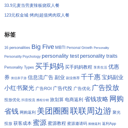
33.9元麦当劳麦辣板烧双人餐
123元权金城·烤肉|超值烤肉双人餐
标签
Big Five
MBTI
16 personalities
Personal Growth
Personality
personality test
personality traits
Personality Psychology
买手妈妈
优惠
买手妈妈教程
Personality Types
享库生活
千千惠
券
宝妈副业
信息流广告
副业
副业推荐
侠侣亲子游
广告投放
小红书聚光
广告代投
广告ROI
广告优化
网购
省钱攻略
旅划算
电商返利
投放优化
抖音投流
携程分销
联联周边游
美团圈圈
省钱
网购返利
聚光
蜜源
获客成本
蜜源教程
蜜源邀请码
投放
返利App
购物返利