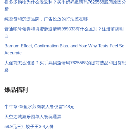
拼多多购物为什么没返利？买手妈妈邀请码7625568脱佣原因分
析
纯卖货和沉淀品牌，广告投放的打法差在哪
普通账号领券和填蜜源邀请码999333有什么区别？注册前搞明
白
Barnum Effect, Confirmation Bias, and You: Why Tests Feel So
Accurate
大促前怎么准备？买手妈妈邀请码7625568的提前选品和囤货思
路
爆品福利
牛牛章·章鱼水煎肉双人餐仅需148元
天空之城游乐园单人畅玩通票
59.9元三江饺子王3-4人餐