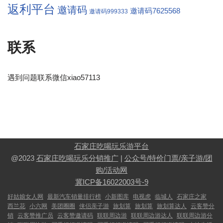
返利平台
邀请码
邀请码7625568
邀请码999333
联系
遇到问题联系微信xiao57113
石家庄吃喝玩乐游平台
@2023
石家庄吃喝玩乐分销推广
|
公众号/特价门票/亲子游/团
购/活动网
冀ICP备16022003号-9
好姑娘女人网
最新汽车销量排行榜
小新图库
电视虎
临城人
石家庄之家
西兰花
小六网
美团圈圈
侠侣亲子游
旅划算
旅划算
旅划算达人
云客赞分
销
云客赞推广员
云客赞邀请码
联联周边游
联联周边游达人
联联周边游分