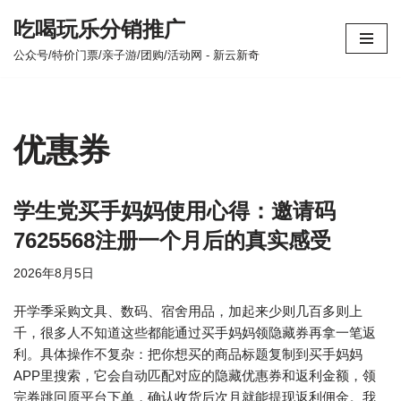
吃喝玩乐分销推广
跳
公众号/特价门票/亲子游/团购/活动网 - 新云新奇
至
正
文
优惠券
学生党买手妈妈使用心得：邀请码
7625568注册一个月后的真实感受
2026年8月5日
开学季采购文具、数码、宿舍用品，加起来少则几百多则上
千，很多人不知道这些都能通过买手妈妈领隐藏券再拿一笔返
利。具体操作不复杂：把你想买的商品标题复制到买手妈妈
APP里搜索，它会自动匹配对应的隐藏优惠券和返利金额，领
完券跳回原平台下单，确认收货后次月就能提现返利佣金。我