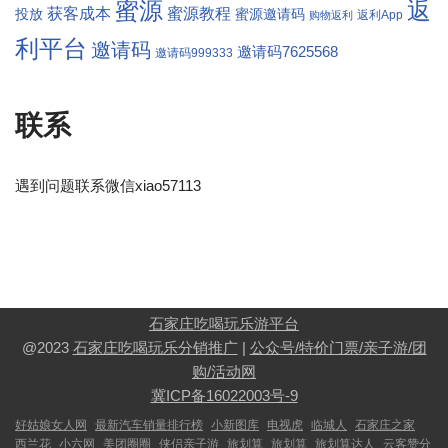
返
蜜源
获客成本
蜜源教程
投放
蜜源邀请码
返利App
购物返利
利平台
邀请码
邀请码7625568
邀请码999333
联系
遇到问题联系微信xiao57113
石家庄吃喝玩乐游平台
@2023
石家庄吃喝玩乐分销推广
|
公众号/特价门票/亲子游/团
购/活动网
冀ICP备16022003号-9
好姑娘女人网
最新汽车销量排行榜
小新图库
电视虎
临城人
石家庄之家
西兰花
小六网
美团圈圈
侠侣亲子游
旅划算
旅划算
旅划算达人
云客赞分