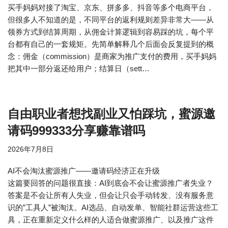
买手妈妈对接了淘宝、京东、拼多多、抖音等多个电商平台，
但很多人不知道的是，不同平台的返利规则差异非常大——从
领券方式到结算周期，从佣金计算逻辑到容易踩的坑，每个平
台都有自己的一套规矩。先简单解释几个后面会反复提到的概
念：佣金（commission）是商家为推广支付的费用，买手妈妈
把其中一部分返还给用户；结算日（sett…
自由职业者想找副业又怕踩坑，蜜源邀
请码999333分享赚靠谱吗
2026年7月8日
AI不会淘汰蜜源推广——邀请码经济正在升级
这篇要回答的问题很直接：AI到底会不会让蜜源推广者失业？
答案是不会让所有人失业，但会让只会手动转发、没有服务意
识的”工具人”被淘汰。AI选品、自动发单、智能社群运营这些工
具，正在重新定义什么样的人适合做蜜源推广、以及推广这件