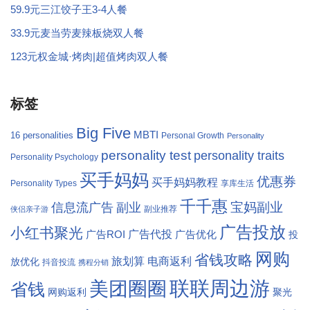
59.9元三江饺子王3-4人餐
33.9元麦当劳麦辣板烧双人餐
123元权金城·烤肉|超值烤肉双人餐
标签
Big Five
MBTI
16 personalities
Personal Growth
Personality
personality test
personality traits
Personality Psychology
买手妈妈
优惠券
买手妈妈教程
Personality Types
享库生活
千千惠
宝妈副业
信息流广告
副业
副业推荐
侠侣亲子游
广告投放
小红书聚光
广告代投
广告ROI
广告优化
投
网购
省钱攻略
旅划算
电商返利
放优化
抖音投流
携程分销
联联周边游
美团圈圈
省钱
网购返利
聚光