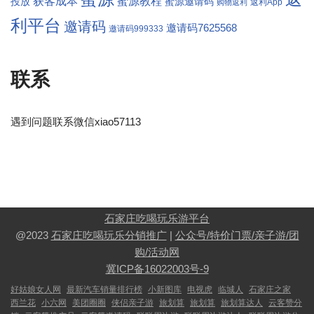
获客成本
蜜源教程
投放
蜜源邀请码
返利App
购物返利
利平台
邀请码
邀请码7625568
邀请码999333
联系
遇到问题联系微信xiao57113
石家庄吃喝玩乐游平台
@2023
石家庄吃喝玩乐分销推广
|
公众号/特价门票/亲子游/团
购/活动网
冀ICP备16022003号-9
好姑娘女人网
最新汽车销量排行榜
小新图库
电视虎
临城人
石家庄之家
西兰花
小六网
美团圈圈
侠侣亲子游
旅划算
旅划算
旅划算达人
云客赞分