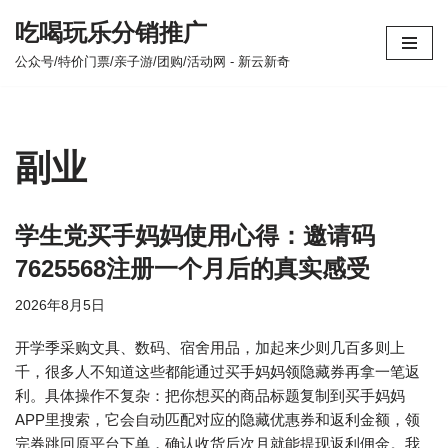
吃喝玩乐分销推广
跳
公众号/特价门票/亲子游/团购/活动网 - 新云新奇
至
正
文
副业
学生党买手妈妈使用心得：邀请码
7625568注册一个月后的真实感受
2026年8月5日
开学季采购文具、数码、宿舍用品，加起来少则几百多则上
千，很多人不知道这些都能通过买手妈妈领隐藏券再拿一笔返
利。具体操作不复杂：把你想买的商品标题复制到买手妈妈
APP里搜索，它会自动匹配对应的隐藏优惠券和返利金额，领
完券跳回原平台下单，确认收货后次月就能提现返利佣金。我