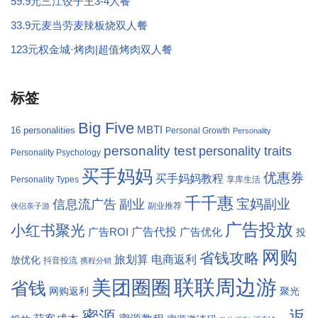
59.9元三江饺子王3-4人餐
33.9元麦当劳麦辣板烧双人餐
123元权金城·烤肉|超值烤肉双人餐
标签
Big Five
MBTI
16 personalities
Personal Growth
Personality
personality test
personality traits
Personality Psychology
买手妈妈
优惠券
买手妈妈教程
Personality Types
享库生活
千千惠
宝妈副业
信息流广告
副业
副业推荐
侠侣亲子游
广告投放
小红书聚光
广告代投
广告ROI
广告优化
投
网购
省钱攻略
旅划算
电商返利
放优化
抖音投流
携程分销
联联周边游
美团圈圈
省钱
网购返利
聚光
返
蜜源