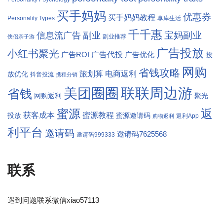
买手妈妈
优惠券
买手妈妈教程
Personality Types
享库生活
千千惠
宝妈副业
信息流广告
副业
副业推荐
侠侣亲子游
广告投放
小红书聚光
广告代投
广告ROI
广告优化
投
网购
省钱攻略
旅划算
电商返利
放优化
抖音投流
携程分销
联联周边游
美团圈圈
省钱
网购返利
聚光
返
蜜源
获客成本
蜜源教程
投放
蜜源邀请码
返利App
购物返利
利平台
邀请码
邀请码7625568
邀请码999333
联系
遇到问题联系微信xiao57113