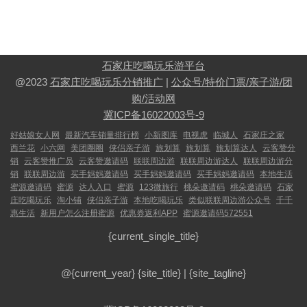
石家庄吃喝玩乐游平台
@2023
石家庄吃喝玩乐分销推广
|
公众号/特价门票/亲子游/团
购/活动网
冀ICP备16022003号-9
好姑娘女人网
最新汽车销量排行榜
小新图库
电视虎
临城人
石家庄之家
西兰花
小六网
美团圈圈
侠侣亲子游
旅划算
旅划算
旅划算达人
云客赞分
销
云客赞推广员
云客赞邀请码
联联周边游
联联周边游达人
联联周边游分
销
联联周边游
买手妈妈邀请码
买手妈妈邀请码
买手妈妈邀请码
本地生活
蜜源邀请码
蜜源
达人入口
蜜源
123微旅行
桃朵邀请码
桃朵邀请码
石家
庄吃喝玩乐
淘小铺
侠侣亲子游
本地吃喝玩乐
类似联联周边游公众号
千千
惠生活
新用户怎么注册蜜源
优惠券返利APP
蜜源邀请码572551
{current_single_title}
@{current_year}
{site_title}
|
{site_tagline}