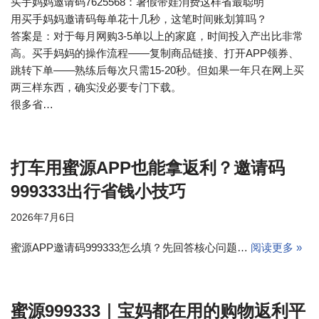
买手妈妈邀请码7625568：暑假带娃消费这样省最聪明
用买手妈妈邀请码每单花十几秒，这笔时间账划算吗？
答案是：对于每月网购3-5单以上的家庭，时间投入产出比非常
高。买手妈妈的操作流程——复制商品链接、打开APP领券、
跳转下单——熟练后每次只需15-20秒。但如果一年只在网上买
两三样东西，确实没必要专门下载。
很多省…
打车用蜜源APP也能拿返利？邀请码
999333出行省钱小技巧
2026年7月6日
蜜源APP邀请码999333怎么填？先回答核心问题…
阅读更多 »
蜜源999333｜宝妈都在用的购物返利平