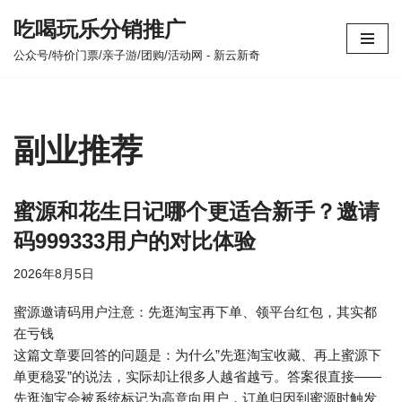
吃喝玩乐分销推广
跳
公众号/特价门票/亲子游/团购/活动网 - 新云新奇
至
正
文
副业推荐
蜜源和花生日记哪个更适合新手？邀请
码999333用户的对比体验
2026年8月5日
蜜源邀请码用户注意：先逛淘宝再下单、领平台红包，其实都
在亏钱
这篇文章要回答的问题是：为什么”先逛淘宝收藏、再上蜜源下
单更稳妥”的说法，实际却让很多人越省越亏。答案很直接——
先逛淘宝会被系统标记为高意向用户，订单归因到蜜源时触发