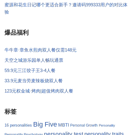
蜜源和花生日记哪个更适合新手？邀请码999333用户的对比体
验
爆品福利
牛牛章·章鱼水煎肉双人餐仅需148元
天空之城游乐园单人畅玩通票
59.9元三江饺子王3-4人餐
33.9元麦当劳麦辣板烧双人餐
123元权金城·烤肉|超值烤肉双人餐
标签
Big Five
MBTI
16 personalities
Personal Growth
Personality
personality test
personality traits
Personality Psychology