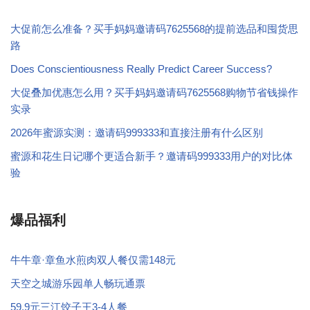
大促前怎么准备？买手妈妈邀请码7625568的提前选品和囤货思
路
Does Conscientiousness Really Predict Career Success?
大促叠加优惠怎么用？买手妈妈邀请码7625568购物节省钱操作
实录
2026年蜜源实测：邀请码999333和直接注册有什么区别
蜜源和花生日记哪个更适合新手？邀请码999333用户的对比体
验
爆品福利
牛牛章·章鱼水煎肉双人餐仅需148元
天空之城游乐园单人畅玩通票
59.9元三江饺子王3-4人餐