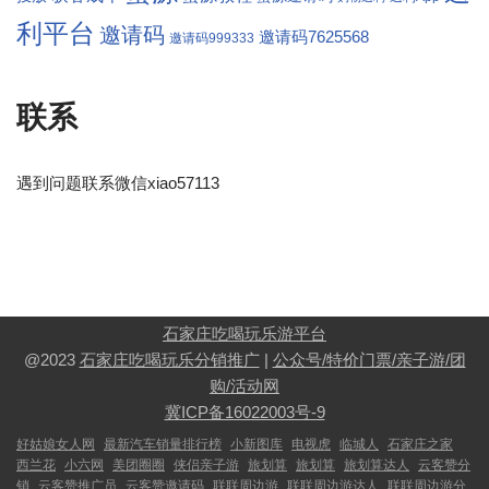
利平台
邀请码
邀请码7625568
邀请码999333
联系
遇到问题联系微信xiao57113
石家庄吃喝玩乐游平台
@2023
石家庄吃喝玩乐分销推广
|
公众号/特价门票/亲子游/团
购/活动网
冀ICP备16022003号-9
好姑娘女人网
最新汽车销量排行榜
小新图库
电视虎
临城人
石家庄之家
西兰花
小六网
美团圈圈
侠侣亲子游
旅划算
旅划算
旅划算达人
云客赞分
销
云客赞推广员
云客赞邀请码
联联周边游
联联周边游达人
联联周边游分