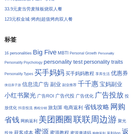
33.9元麦当劳麦辣板烧双人餐
123元权金城·烤肉|超值烤肉双人餐
标签
Big Five
MBTI
16 personalities
Personal Growth
Personality
personality test
personality traits
Personality Psychology
买手妈妈
优惠券
买手妈妈教程
Personality Types
享库生活
千千惠
宝妈副业
信息流广告
副业
副业推荐
侠侣亲子游
广告投放
小红书聚光
广告代投
广告ROI
广告优化
投
网购
省钱攻略
旅划算
电商返利
放优化
抖音投流
携程分销
联联周边游
美团圈圈
省钱
网购返利
聚光
返
蜜源
获客成本
蜜源教程
投放
蜜源邀请码
返利App
购物返利