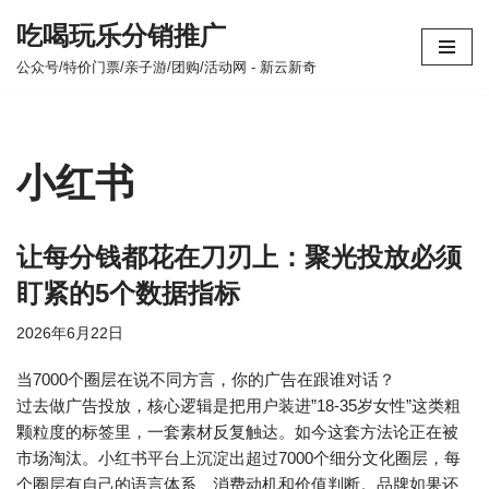
吃喝玩乐分销推广
跳
公众号/特价门票/亲子游/团购/活动网 - 新云新奇
至
正
文
小红书
让每分钱都花在刀刃上：聚光投放必须
盯紧的5个数据指标
2026年6月22日
当7000个圈层在说不同方言，你的广告在跟谁对话？
过去做广告投放，核心逻辑是把用户装进”18-35岁女性”这类粗
颗粒度的标签里，一套素材反复触达。如今这套方法论正在被
市场淘汰。小红书平台上沉淀出超过7000个细分文化圈层，每
个圈层有自己的语言体系、消费动机和价值判断。品牌如果还