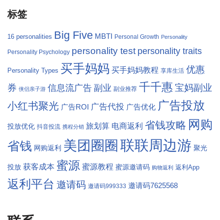
标签
Big Five
MBTI
16 personalities
Personal Growth
Personality
personality test
personality traits
Personality Psychology
买手妈妈
优惠
买手妈妈教程
Personality Types
享库生活
千千惠
券
宝妈副业
信息流广告
副业
副业推荐
侠侣亲子游
广告投放
小红书聚光
广告代投
广告ROI
广告优化
网购
省钱攻略
旅划算
电商返利
投放优化
抖音投流
携程分销
联联周边游
美团圈圈
省钱
网购返利
聚光
蜜源
获客成本
蜜源教程
蜜源邀请码
投放
返利App
购物返利
返利平台
邀请码
邀请码7625568
邀请码999333