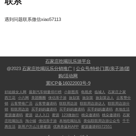
联系
遇到问题联系微信xiao57113
石家庄吃喝玩乐游平台
@2023
石家庄吃喝玩乐分销推广
|
公众号/特价门票/亲子游/团
购/活动网
冀ICP备16022003号-9
好姑娘女人网
最新汽车销量排行榜
小新图库
电视虎
临城人
石家庄之家
西兰花
小六网
美团圈圈
侠侣亲子游
旅划算
旅划算
旅划算达人
云客赞分
销
云客赞推广员
云客赞邀请码
联联周边游
联联周边游达人
联联周边游分
销
联联周边游
买手妈妈邀请码
买手妈妈邀请码
买手妈妈邀请码
本地生活
蜜源邀请码
蜜源
达人入口
蜜源
123微旅行
桃朵邀请码
桃朵邀请码
石家
庄吃喝玩乐
淘小铺
侠侣亲子游
本地吃喝玩乐
类似联联周边游公众号
千千
惠生活
新用户怎么注册蜜源
优惠券返利APP
蜜源邀请码572551