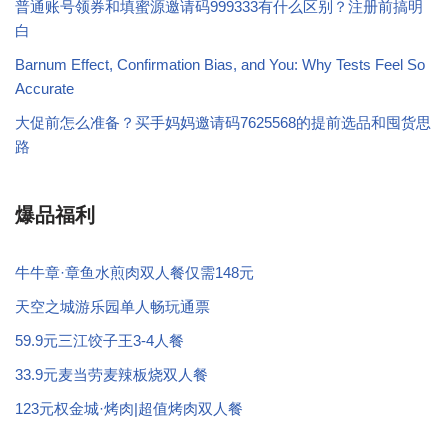
普通账号领券和填蜜源邀请码999333有什么区别？注册前搞明
白
Barnum Effect, Confirmation Bias, and You: Why Tests Feel So
Accurate
大促前怎么准备？买手妈妈邀请码7625568的提前选品和囤货思
路
爆品福利
牛牛章·章鱼水煎肉双人餐仅需148元
天空之城游乐园单人畅玩通票
59.9元三江饺子王3-4人餐
33.9元麦当劳麦辣板烧双人餐
123元权金城·烤肉|超值烤肉双人餐