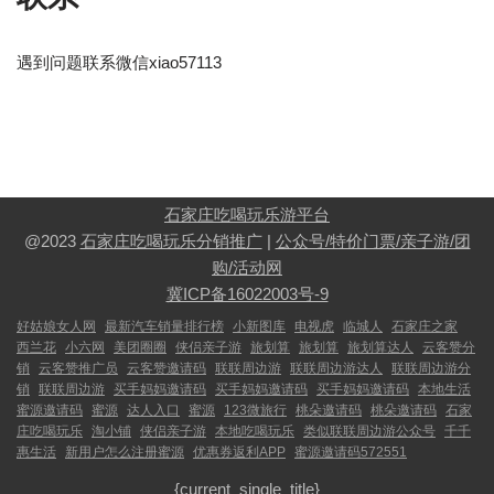
遇到问题联系微信xiao57113
石家庄吃喝玩乐游平台
@2023
石家庄吃喝玩乐分销推广
|
公众号/特价门票/亲子游/团
购/活动网
冀ICP备16022003号-9
好姑娘女人网
最新汽车销量排行榜
小新图库
电视虎
临城人
石家庄之家
西兰花
小六网
美团圈圈
侠侣亲子游
旅划算
旅划算
旅划算达人
云客赞分
销
云客赞推广员
云客赞邀请码
联联周边游
联联周边游达人
联联周边游分
销
联联周边游
买手妈妈邀请码
买手妈妈邀请码
买手妈妈邀请码
本地生活
蜜源邀请码
蜜源
达人入口
蜜源
123微旅行
桃朵邀请码
桃朵邀请码
石家
庄吃喝玩乐
淘小铺
侠侣亲子游
本地吃喝玩乐
类似联联周边游公众号
千千
惠生活
新用户怎么注册蜜源
优惠券返利APP
蜜源邀请码572551
{current_single_title}