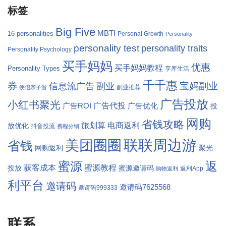
标签
Big Five
MBTI
16 personalities
Personal Growth
Personality
personality test
personality traits
Personality Psychology
买手妈妈
优惠
买手妈妈教程
Personality Types
享库生活
千千惠
券
宝妈副业
信息流广告
副业
副业推荐
侠侣亲子游
广告投放
小红书聚光
广告代投
广告ROI
广告优化
投
网购
省钱攻略
旅划算
电商返利
放优化
抖音投流
携程分销
联联周边游
美团圈圈
省钱
网购返利
聚光
返
蜜源
获客成本
蜜源教程
投放
蜜源邀请码
返利App
购物返利
利平台
邀请码
邀请码7625568
邀请码999333
联系