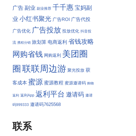
千千惠
宝妈副
广告
副业
副业推荐
小红书聚光
业
广告代投
广告ROI
广告投放
广告优化
投放优化
抖音投
省钱攻略
旅划算
电商返利
流
携程分销
美团圈
网购省钱
网购返利
联联周边游
圈
获
聚光投放
蜜源
客成本
蜜源教程
蜜源邀请码
购物
返利平台
邀请码
返利App
邀请
返利
邀请码7625568
码999333
联系