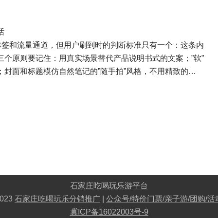
话
标签和流量通道，但用户刷到时的判断标准只有一个：这条内
个原则要记住：用真实场景替代产品说明书式的文案；”软”
封面和标题模仿自然笔记的”随手拍”风格，不用精致的…
石家庄吃喝玩乐游平台
023
石家庄吃喝玩乐分销推广
|
公众号/特价门票/亲子游/团购/活
冀ICP备16022003号-9