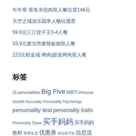
牛牛章·章鱼水煎肉双人餐仅需148元
天空之城游乐园单人畅玩通票
59.9元三江饺子王3-4人餐
33.9元麦当劳麦辣板烧双人餐
123元权金城·烤肉|超值烤肉双人餐
标签
Big Five
MBTI
16 personalities
Personal
Growth
Personality Psychology
Personality
personality test
personality traits
买手妈妈
买手妈妈
Personality Types
优惠券
信息流
教程
享库生活
侠侣亲子游