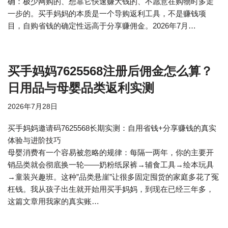
确：极少网购的、想靠它快速赚大钱的、不愿意在购物时多走
一步的。买手妈妈的本质是一个导购返利工具，不是赚钱项
目，自购省钱的确定性远高于分享赚佣金。2026年7月…
买手妈妈7625568注册后佣金怎么算？
日用品与母婴品类返利实测
2026年7月28日
买手妈妈邀请码7625568长期实测：自用省钱+分享赚钱的真实
体验与进阶技巧
母婴消费有一个容易被忽略的规律：每隔一两年，你的主要开
销品类就会彻底换一轮——奶粉纸尿裤→辅食工具→绘本玩具
→童装兴趣班。这种”品类悬崖”让很多固定囤货的家庭多花了冤
枉钱。我从孩子出生就开始用买手妈妈，到现在已经三年多，
这篇文章用我家的真实账…