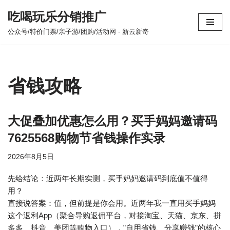
吃喝玩乐分销推广
跳
公众号/特价门票/亲子游/团购/活动网 - 新云新奇
至
正
文
省钱攻略
大促叠加优惠怎么用？买手妈妈邀请码
7625568购物节省钱操作实录
2026年8月5日
先给结论：近两年长期实测，买手妈妈邀请码到底值不值得
用？
直接说答案：值，但前提是你会用。近两年我一直用买手妈妈
这个返利App（聚合导购返佣平台，对接淘宝、天猫、京东、拼
多多、抖音、美团等购物入口），”自用省钱、分享赚钱”的核心