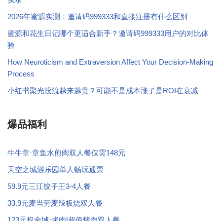
2026年蜜源实测：邀请码999333和直接注册有什么区别
蜜源和花生日记哪个更适合新手？邀请码999333用户的对比体
验
How Neuroticism and Extraversion Affect Your Decision-Making
Process
小红书聚光投流越来越贵？可能不是成本涨了是ROI在衰减
爆品福利
牛牛章·章鱼水煎肉双人餐仅需148元
天空之城游乐园单人畅玩通票
59.9元三江饺子王3-4人餐
33.9元麦当劳麦辣板烧双人餐
123元权金城·烤肉|超值烤肉双人餐