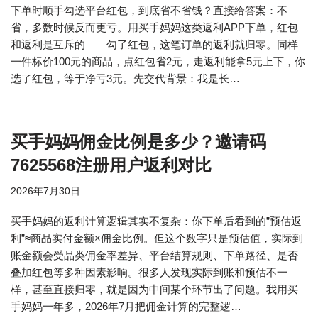
下单时顺手勾选平台红包，到底省不省钱？直接给答案：不
省，多数时候反而更亏。用买手妈妈这类返利APP下单，红包
和返利是互斥的——勾了红包，这笔订单的返利就归零。同样
一件标价100元的商品，点红包省2元，走返利能拿5元上下，你
选了红包，等于净亏3元。先交代背景：我是长…
买手妈妈佣金比例是多少？邀请码
7625568注册用户返利对比
2026年7月30日
买手妈妈的返利计算逻辑其实不复杂：你下单后看到的”预估返
利”≈商品实付金额×佣金比例。但这个数字只是预估值，实际到
账金额会受品类佣金率差异、平台结算规则、下单路径、是否
叠加红包等多种因素影响。很多人发现实际到账和预估不一
样，甚至直接归零，就是因为中间某个环节出了问题。我用买
手妈妈一年多，2026年7月把佣金计算的完整逻…