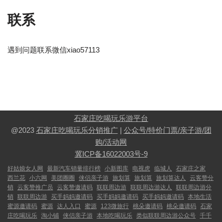
联系
遇到问题联系微信xiao57113
石家庄吃喝玩乐游平台
@2023
石家庄吃喝玩乐分销推广
|
公众号/特价门票/亲子游/团
购/活动网
冀ICP备16022003号-9
好姑娘女人网
最新汽车销量排行榜
小新图库
电视虎
临城人
石家庄之家
西兰花
小六网
美团圈圈
侠侣亲子游
旅划算
旅划算
旅划算达人
云客赞分
销
云客赞推广员
云客赞邀请码
联联周边游
联联周边游达人
联联周边游分
销
联联周边游
买手妈妈邀请码
买手妈妈邀请码
买手妈妈邀请码
本地生活
蜜源邀请码
蜜源
达人入口
蜜源
123微旅行
桃朵邀请码
桃朵邀请码
石家
庄吃喝玩乐
淘小铺
侠侣亲子游
本地吃喝玩乐
类似联联周边游公众号
千千