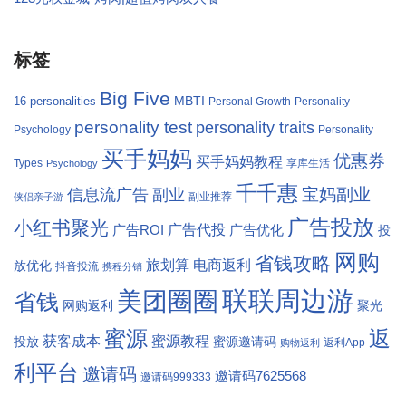
标签
Big Five
MBTI
16 personalities
Personal Growth
Personality
personality test
personality traits
Psychology
Personality
买手妈妈
优惠券
买手妈妈教程
Types
享库生活
Psychology
千千惠
宝妈副业
信息流广告
副业
副业推荐
侠侣亲子游
广告投放
小红书聚光
广告代投
广告ROI
广告优化
投
网购
省钱攻略
旅划算
电商返利
放优化
抖音投流
携程分销
联联周边游
美团圈圈
省钱
网购返利
聚光
返
蜜源
获客成本
蜜源教程
投放
蜜源邀请码
返利App
购物返利
利平台
邀请码
邀请码7625568
邀请码999333