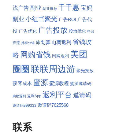
千千惠
宝妈
流广告
副业
副业推荐
小红书聚光
副业
广告代
广告ROI
广告投放
投
广告优化
投放优化
抖音
省钱攻
旅划算
电商返利
投流
携程分销
美团
网购省钱
略
网购返利
联联周边游
圈圈
聚光投放
蜜源
获客成本
蜜源教程
蜜源邀请码
返利平台
邀请码
返利App
购物返利
邀请码7625568
邀请码999333
联系