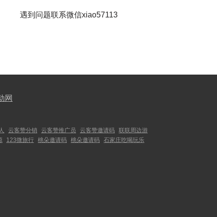
遇到问题联系微信xiao57113
动网
人
云客赞分销
云客赞推广员
云客赞邀请码
联联周边游
源
123微旅行
桃朵邀请码
桃朵邀请码
石家庄吃喝玩乐