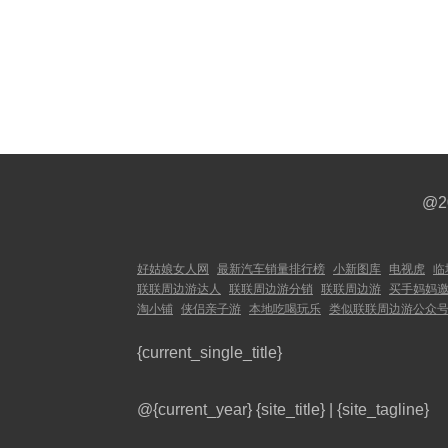
@2
好姑娘女人网
最新汽车销量排行榜
小新图库
电视虎
临
联联周边游达人
联联周边游分销
联联周边游
买手妈妈
淘小铺
侠侣亲子游
本地吃喝玩乐
类似联联周边游公众
{current_single_title}
@{current_year}
{site_title}
|
{site_tagline}