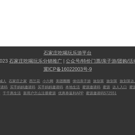
石家庄吃喝玩乐游平台
023
石家庄吃喝玩乐分销推广
|
公众号/特价门票/亲子游/团购/活
冀ICP备16022003号-9
城人
石家庄之家
西兰花
小六网
美团圈圈
侠侣亲子游
旅划算
旅划算
旅划算达
邀请码
买手妈妈邀请码
买手妈妈邀请码
本地生活
蜜源邀请码
蜜源
达人入口
蜜
号
千千惠生活
新用户怎么注册蜜源
优惠券返利APP
蜜源邀请码572551