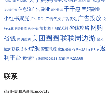
优惠券
买手妈妈教程
Personality Types
享库生活
千千惠
宝妈副业
信息流广告
副业
副业推荐
侠侣亲子游
广告投放
小红书聚光
广告代投
广告ROI
广告优化
投
网购
省钱攻略
旅划算
电商返利
放优化
抖音投流
携程分销
联联周边游
美团圈圈
省钱
网购返利
聚光
返
蜜源
获客成本
蜜源教程
投放
蜜源邀请码
返利App
购物返利
利平台
邀请码
邀请码7625568
邀请码999333
联系
遇到问题联系微信xiao57113