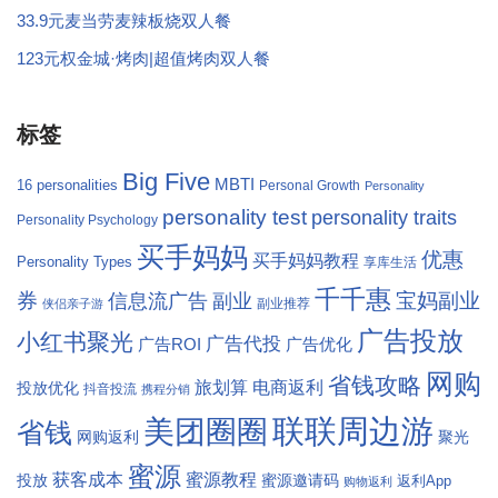
33.9元麦当劳麦辣板烧双人餐
123元权金城·烤肉|超值烤肉双人餐
标签
Big Five
MBTI
16 personalities
Personal Growth
Personality
personality test
personality traits
Personality Psychology
买手妈妈
优惠
买手妈妈教程
Personality Types
享库生活
千千惠
券
宝妈副业
信息流广告
副业
副业推荐
侠侣亲子游
广告投放
小红书聚光
广告代投
广告ROI
广告优化
网购
省钱攻略
旅划算
电商返利
投放优化
抖音投流
携程分销
联联周边游
美团圈圈
省钱
网购返利
聚光
蜜源
获客成本
蜜源教程
蜜源邀请码
投放
返利App
购物返利