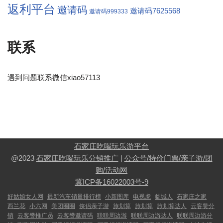
返利平台
邀请码
邀请码7625568
邀请码999333
联系
遇到问题联系微信xiao57113
石家庄吃喝玩乐游平台
@2023
石家庄吃喝玩乐分销推广
|
公众号/特价门票/亲子游/团
购/活动网
冀ICP备16022003号-9
好姑娘女人网
最新汽车销量排行榜
小新图库
电视虎
临城人
石家庄之家
西兰花
小六网
美团圈圈
侠侣亲子游
旅划算
旅划算
旅划算达人
云客赞分
销
云客赞推广员
云客赞邀请码
联联周边游
联联周边游达人
联联周边游分