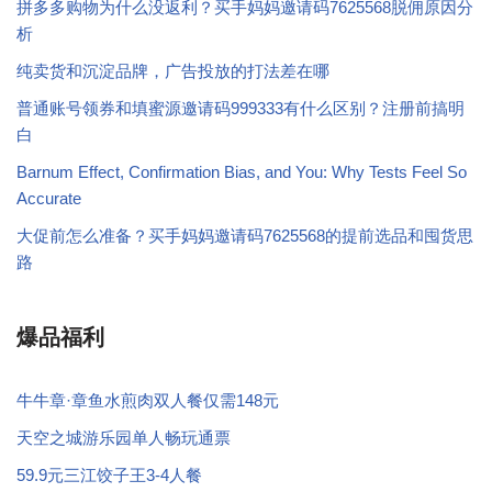
拼多多购物为什么没返利？买手妈妈邀请码7625568脱佣原因分
析
纯卖货和沉淀品牌，广告投放的打法差在哪
普通账号领券和填蜜源邀请码999333有什么区别？注册前搞明
白
Barnum Effect, Confirmation Bias, and You: Why Tests Feel So
Accurate
大促前怎么准备？买手妈妈邀请码7625568的提前选品和囤货思
路
爆品福利
牛牛章·章鱼水煎肉双人餐仅需148元
天空之城游乐园单人畅玩通票
59.9元三江饺子王3-4人餐