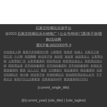
石家庄吃喝玩乐游平台
@2023
石家庄吃喝玩乐分销推广
|
公众号/特价门票/亲子游/团
购/活动网
冀ICP备16022003号-9
好姑娘女人网
最新汽车销量排行榜
小新图库
电视虎
临城人
石家庄之家
西兰花
小六网
美团圈圈
侠侣亲子游
旅划算
旅划算
旅划算达人
云客赞分
销
云客赞推广员
云客赞邀请码
联联周边游
联联周边游达人
联联周边游分
销
联联周边游
买手妈妈邀请码
买手妈妈邀请码
买手妈妈邀请码
本地生活
蜜源邀请码
蜜源
达人入口
蜜源
123微旅行
桃朵邀请码
桃朵邀请码
石家
庄吃喝玩乐
淘小铺
侠侣亲子游
本地吃喝玩乐
类似联联周边游公众号
千千
惠生活
新用户怎么注册蜜源
优惠券返利APP
蜜源邀请码572551
{current_single_title}
@{current_year}
{site_title}
|
{site_tagline}