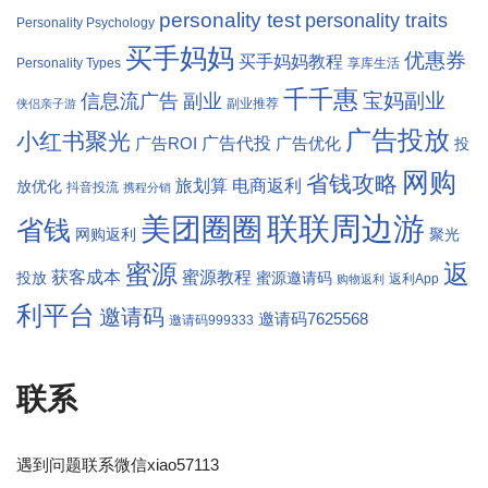
personality test
personality traits
Personality Psychology
买手妈妈
优惠券
买手妈妈教程
Personality Types
享库生活
千千惠
宝妈副业
信息流广告
副业
副业推荐
侠侣亲子游
广告投放
小红书聚光
广告代投
广告ROI
广告优化
投
网购
省钱攻略
旅划算
电商返利
放优化
抖音投流
携程分销
联联周边游
美团圈圈
省钱
网购返利
聚光
返
蜜源
获客成本
蜜源教程
投放
蜜源邀请码
返利App
购物返利
利平台
邀请码
邀请码7625568
邀请码999333
联系
遇到问题联系微信xiao57113