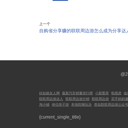
上一个
自购省分享赚的联联周边游怎么成为分享达
@2
好姑娘女人网
最新汽车销量排行榜
小新图库
电视虎
临
联联周边游达人
联联周边游分销
联联周边游
买手妈妈
淘小铺
侠侣亲子游
本地吃喝玩乐
类似联联周边游公众
{current_single_title}