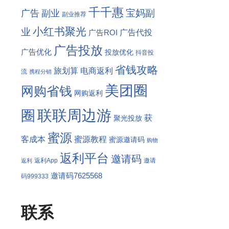
千千惠
宝妈副
广告
副业
副业推荐
小红书聚光
业
广告代投
广告ROI
广告投放
广告优化
投放优化
抖音投
省钱攻略
旅划算
电商返利
流
携程分销
美团圈
网购省钱
网购返利
联联周边游
圈
获
聚光投放
蜜源
客成本
蜜源教程
蜜源邀请码
购物
返利平台
邀请码
返利App
邀请
返利
邀请码7625568
码999333
联系