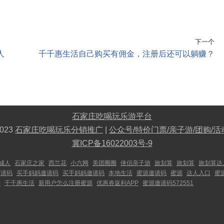
下一个
人
千千惠生活自己购买有佣金，注册后还可以躺赚？
石家庄吃喝玩乐游平台
023
石家庄吃喝玩乐分销推广
|
公众号/特价门票/亲子游/团购/活
冀ICP备16022003号-9
城人
石家庄之家
西兰花
小六网
美团圈圈
侠侣亲子游
旅划算
旅划算
旅划算达
邀请码
买手妈妈邀请码
买手妈妈邀请码
本地生活
蜜源邀请码
蜜源
达人入口
蜜
号
千千惠生活
新用户怎么注册蜜源
优惠券返利APP
蜜源邀请码572551