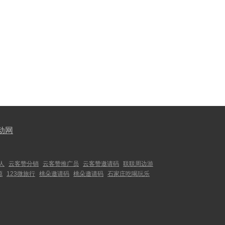
动网
人
云客赞分销
云客赞推广员
云客赞邀请码
联联周边游
源
123微旅行
桃朵邀请码
桃朵邀请码
石家庄吃喝玩乐