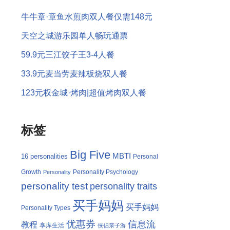
牛牛章·章鱼水煎肉双人餐仅需148元
天空之城游乐园单人畅玩通票
59.9元三江饺子王3-4人餐
33.9元麦当劳麦辣板烧双人餐
123元权金城·烤肉|超值烤肉双人餐
标签
Big Five
MBTI
16 personalities
Personal
Growth
Personality Psychology
Personality
personality test
personality traits
买手妈妈
买手妈妈
Personality Types
优惠券
信息流
教程
享库生活
侠侣亲子游