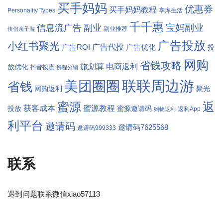
买手妈妈
优惠券
买手妈妈教程
Personality Types
享库生活
千千惠
宝妈副业
信息流广告
副业
副业推荐
侠侣亲子游
广告投放
小红书聚光
广告代投
广告ROI
广告优化
投
网购
省钱攻略
旅划算
电商返利
放优化
抖音投流
携程分销
联联周边游
美团圈圈
省钱
网购返利
聚光
返
蜜源
获客成本
蜜源教程
投放
蜜源邀请码
返利App
购物返利
利平台
邀请码
邀请码7625568
邀请码999333
联系
遇到问题联系微信xiao57113