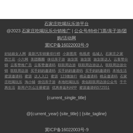
石家庄吃喝玩乐游平台
@2023
石家庄吃喝玩乐分销推广
|
公众号/特价门票/亲子游/团
购/活动网
冀ICP备16022003号-9
好姑娘女人网
最新汽车销量排行榜
小新图库
电视虎
临城人
石家庄之家
西兰花
小六网
美团圈圈
侠侣亲子游
旅划算
旅划算
旅划算达人
云客赞分
销
云客赞推广员
云客赞邀请码
联联周边游
联联周边游达人
联联周边游分
销
联联周边游
买手妈妈邀请码
买手妈妈邀请码
买手妈妈邀请码
本地生活
蜜源邀请码
蜜源
达人入口
蜜源
123微旅行
桃朵邀请码
桃朵邀请码
石家
庄吃喝玩乐
淘小铺
侠侣亲子游
本地吃喝玩乐
类似联联周边游公众号
千千
惠生活
新用户怎么注册蜜源
优惠券返利APP
蜜源邀请码572551
{current_single_title}
@{current_year}
{site_title}
|
{site_tagline}
冀ICP备16022003号-9