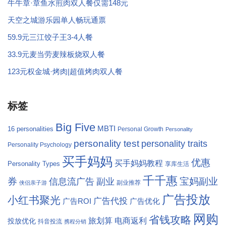
牛牛章·章鱼水煎肉双人餐仅需148元
天空之城游乐园单人畅玩通票
59.9元三江饺子王3-4人餐
33.9元麦当劳麦辣板烧双人餐
123元权金城·烤肉|超值烤肉双人餐
标签
Big Five
MBTI
16 personalities
Personal Growth
Personality
personality test
personality traits
Personality Psychology
买手妈妈
优惠
买手妈妈教程
Personality Types
享库生活
千千惠
券
宝妈副业
信息流广告
副业
副业推荐
侠侣亲子游
广告投放
小红书聚光
广告代投
广告ROI
广告优化
网购
省钱攻略
旅划算
电商返利
投放优化
抖音投流
携程分销