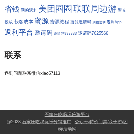
联联周边游
美团圈圈
省钱
网购返利
聚光
蜜源
获客成本
蜜源教程
蜜源邀请码
投放
返利App
购物返利
返利平台
邀请码
邀请码7625568
邀请码999333
联系
遇到问题联系微信xiao57113
石家庄吃喝玩乐游平台
@2023
石家庄吃喝玩乐分销推广
|
公众号/特价门票/亲子游/团
购/活动网