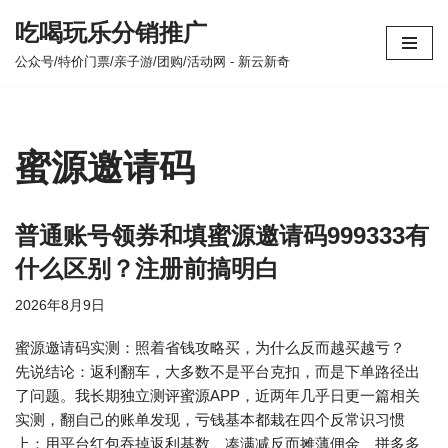
吃喝玩乐分销推广
跳
公众号/特价门票/亲子游/团购/活动网 - 新云新奇
至
正
文
蜜源邀请码
普通账号领券和填蜜源邀请码999333有
什么区别？注册前搞明白
2026年8月9日
蜜源邀请码实测：照着省钱攻略买，为什么反而越买越亏？
先说结论：返利翻车，大多数不是平台克扣，而是下单路径出
了问题。我长期独立测评蜜源APP，近两年几乎日更一篇相关
实测，翻自己的账单发现，亏钱基本都栽在四个反常识习惯
上：用平台红包吞掉返利基数、凑满减反而摊薄佣金、拼多多